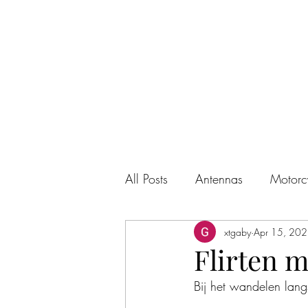
GABY'S HOBBY SITE (ON6GD)
All Posts
Antennas
Motorc
xtgaby
Apr 15, 20
Flirten m
Bij het wandelen langs