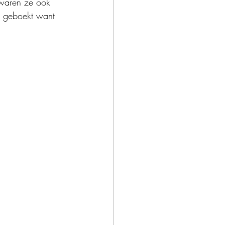
g waren ze ook 
n geboekt want 