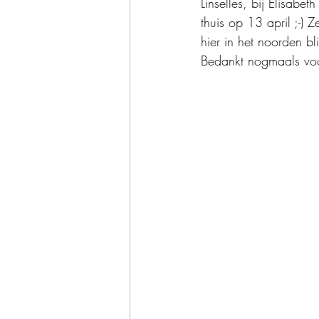
Linselles, bij Elisabe
thuis op 13 april ;-)
hier in het noorden bli
Bedankt nogmaals voor