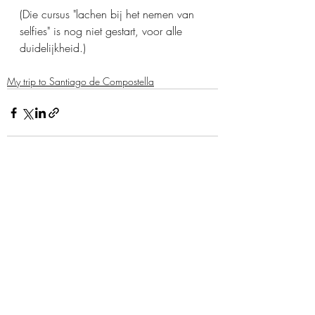
(Die cursus "lachen bij het nemen van 
selfies" is nog niet gestart, voor alle 
duidelijkheid.)
My trip to Santiago de Compostella
Recent Posts
See All