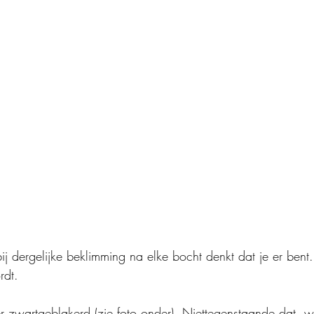
j dergelijke beklimming na elke bocht denkt dat je er bent.
rdt. 
 zwartgeblakerd (zie foto onder). Niettegenstaande dat, w