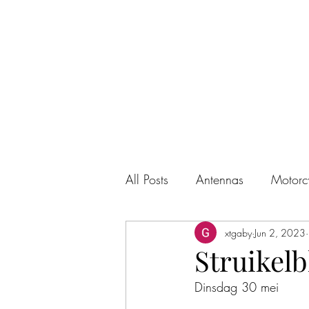
GABY'S HOBBY SITE (ON6GD)
All Posts
Antennas
Motorc
xtgaby
Jun 2, 2023
Struikelb
Dinsdag 30 mei