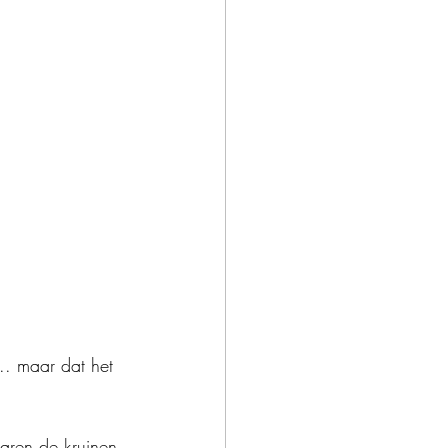
.. maar dat het 
aren de kruinen 